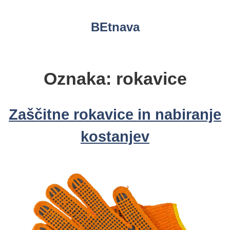
Skip
to
BEtnava
content
Oznaka:
rokavice
Zaščitne rokavice in nabiranje
kostanjev