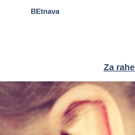
Skip
BEtnava
to
content
Za rahe