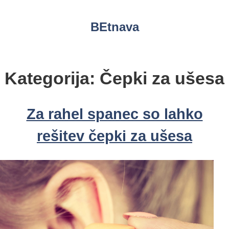
Skip
to
BEtnava
content
Kategorija:
Čepki za ušesa
Za rahel spanec so lahko
rešitev čepki za ušesa