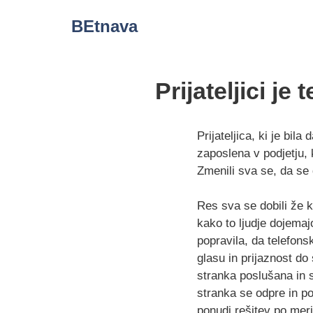
Skip
BEtnava
to
content
Prijateljici je
Prijateljica, ki je bil
zaposlena v podjetju, 
Zmenili sva se, da se
Res sva se dobili že k
kako to ljudje dojemaj
popravila, da telefons
glasu in prijaznost do 
stranka poslušana in s
stranka se odpre in po
ponudi rešitev po meri,