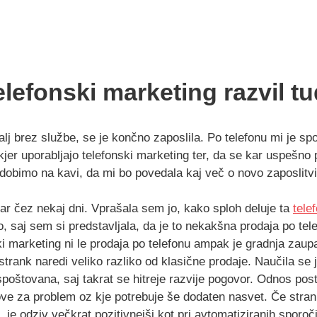
 telefonski marketing razvil 
a dalj brez službe, se je končno zaposlila. Po telefonu mi je spo
kjer uporabljajo telefonski marketing ter, da se kar uspešno 
 dobimo na kavi, da mi bo povedala kaj več o novo zaposlitvi
ar čez nekaj dni. Vprašala sem jo, kako sploh deluje ta
tele
o, saj sem si predstavljala, da je to nekakšna prodaja po tel
ki marketing ni le prodaja po telefonu ampak je gradnja zaup
strank naredi veliko razliko od klasične prodaje. Naučila se j
poštovana, saj takrat se hitreje razvije pogovor. Odnos post
ve za problem oz kje potrebuje še dodaten nasvet. Če strank
 je odziv večkrat pozitivnejši kot pri avtomatiziranih sporočil