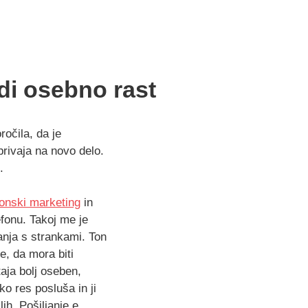
tudi osebno rast
ročila, da je
privaja na novo delo.
.
fonski marketing
in
efonu. Takoj me je
anja s strankami. Ton
e, da mora biti
aja bolj oseben,
o res posluša in ji
ih. Pošiljanje e