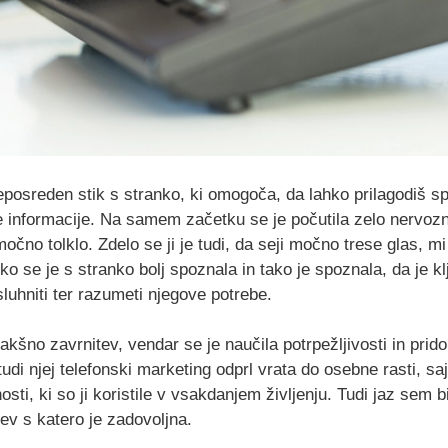
posreden stik s stranko, ki omogoča, da lahko prilagodiš spo
e informacije. Na samem začetku se je počutila zelo nervozn
 močno tolklo. Zdelo se ji je tudi, da seji močno trese glas, m
 ko se je s stranko bolj spoznala in tako je spoznala, da je k
luhniti ter razumeti njegove potrebe.
akšno zavrnitev, vendar se je naučila potrpežljivosti in prido
udi njej telefonski marketing odprl vrata do osebne rasti, saj
ti, ki so ji koristile v vsakdanjem življenju. Tudi jaz sem bi
ev s katero je zadovoljna.