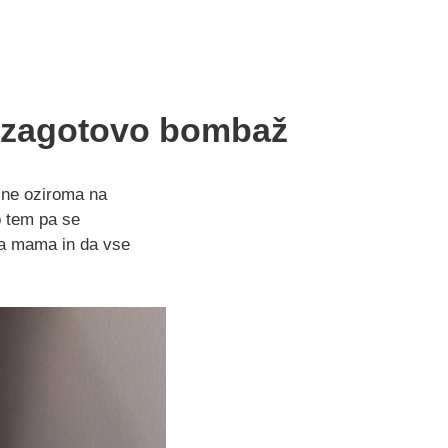
je zagotovo bombaž
ine oziroma na
b tem pa se
ara mama in da vse