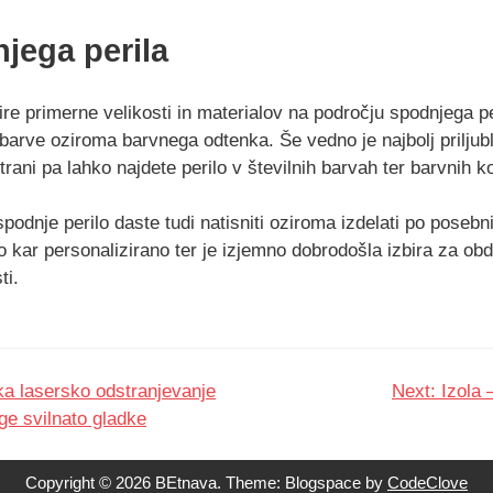
jega perila
re primerne velikosti in materialov na področju spodnjega p
arve oziroma barvnega odtenka. Še vedno je najbolj priljubl
strani pa lahko najdete perilo v številnih barvah ter barvnih 
podnje perilo daste tudi natisniti oziroma izdelati po poseb
o kar personalizirano ter je izjemno dobrodošla izbira za ob
ti.
a lasersko odstranjevanje
Next:
Izola 
ge svilnato gladke
Copyright © 2026 BEtnava. Theme: Blogspace by
CodeClove