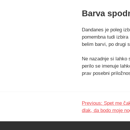
Barva spodn
Dandanes je poleg izbi
pomembna tudi izbira b
belim barvi, po drugi 
Ne nazadnje si lahko s
perilo se imenuje lahk
prav posebni priložnos
Previous:
Spet me čak
Navigacija
dlak, da bodo moje no
prispevka