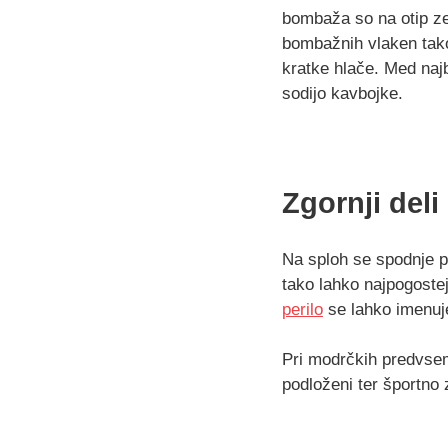
bombaža so na otip zel
bombažnih vlaken tako 
kratke hlače. Med najb
sodijo kavbojke.
Zgornji deli
Na sploh se spodnje pe
tako lahko najpogoste
perilo
se lahko imenuje
Pri modrčkih predvsem
podloženi ter športno