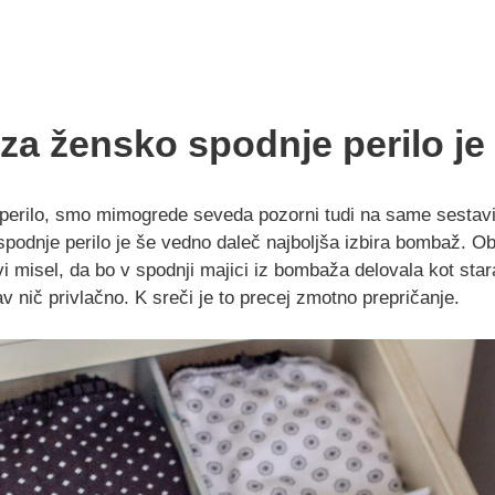
l za žensko spodnje perilo 
perilo, smo mimogrede seveda pozorni tudi na same sestav
spodnje perilo je še vedno daleč najboljša izbira bombaž. O
vi misel, da bo v spodnji majici iz bombaža delovala kot st
av nič privlačno. K sreči je to precej zmotno prepričanje.