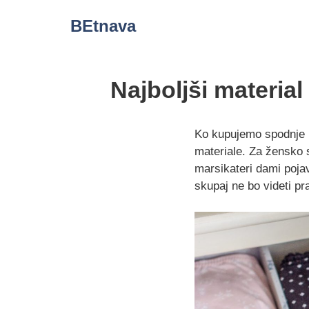
Skip
BEtnava
to
content
Najboljši materia
Ko kupujemo spodnje 
materiale. Za žensko 
marsikateri dami poja
skupaj ne bo videti pr