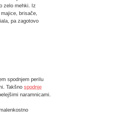
o zelo mehki. Iz
 majice, brisače,
riala, pa zagotovo
jem spodnjem perilu
mi. Takšno
spodnje
belejšimi naramnicami.
o malenkostno