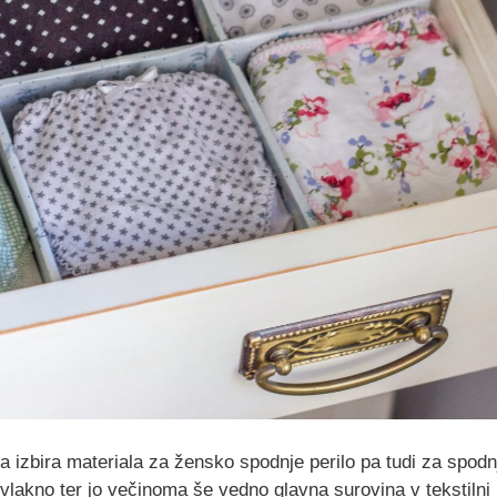
a izbira materiala za žensko spodnje perilo pa tudi za spodn
vlakno ter jo večinoma še vedno glavna surovina v tekstilni in