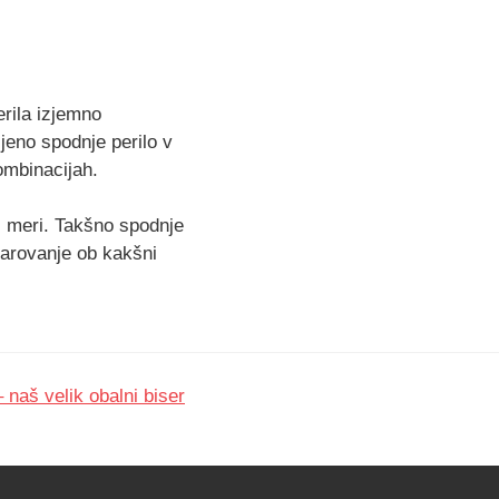
erila izjemno
jeno spodnje perilo v
kombinacijah.
ni meri. Takšno spodnje
darovanje ob kakšni
– naš velik obalni biser