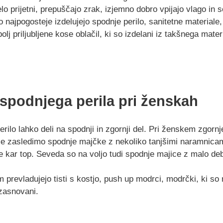
o prijetni, prepuščajo zrak, izjemno dobro vpijajo vlago in s
najpogosteje izdelujejo spodnje perilo, sanitetne materiale,
olj priljubljene kose oblačil, ki so izdelani iz takšnega mate
 spodnjega perila pri ženskah
rilo lahko deli na spodnji in zgornji del. Pri ženskem zgorn
je zasledimo spodnje majčke z nekoliko tanjšimi naramnica
 kar top. Seveda so na voljo tudi spodnje majice z malo de
 prevladujejo tisti s kostjo, push up modrci, modrčki, ki s
 zasnovani.