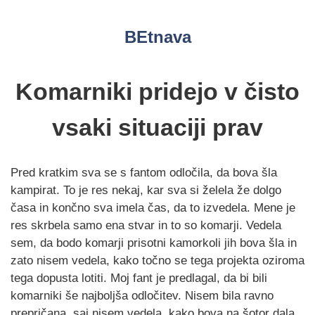
Skip
to
BEtnava
content
Komarniki pridejo v čisto
vsaki situaciji prav
Pred kratkim sva se s fantom odločila, da bova šla
kampirat. To je res nekaj, kar sva si želela že dolgo
časa in končno sva imela čas, da to izvedela. Mene je
res skrbela samo ena stvar in to so komarji. Vedela
sem, da bodo komarji prisotni kamorkoli jih bova šla in
zato nisem vedela, kako točno se tega projekta oziroma
tega dopusta lotiti. Moj fant je predlagal, da bi bili
komarniki še najboljša odločitev. Nisem bila ravno
prepričana, saj nisem vedela, kako bova na šotor dala