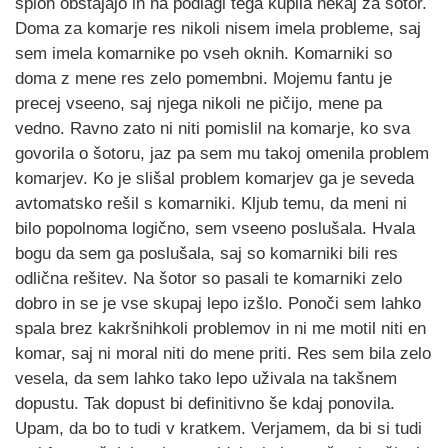
sploh obstajajo in na podlagi tega kupila nekaj za šotor.
Doma za komarje res nikoli nisem imela probleme, saj
sem imela komarnike po vseh oknih. Komarniki so
doma z mene res zelo pomembni. Mojemu fantu je
precej vseeno, saj njega nikoli ne pičijo, mene pa
vedno. Ravno zato ni niti pomislil na komarje, ko sva
govorila o šotoru, jaz pa sem mu takoj omenila problem
komarjev. Ko je slišal problem komarjev ga je seveda
avtomatsko rešil s komarniki. Kljub temu, da meni ni
bilo popolnoma logično, sem vseeno poslušala. Hvala
bogu da sem ga poslušala, saj so komarniki bili res
odlična rešitev. Na šotor so pasali te komarniki zelo
dobro in se je vse skupaj lepo izšlo. Ponoči sem lahko
spala brez kakršnihkoli problemov in ni me motil niti en
komar, saj ni moral niti do mene priti. Res sem bila zelo
vesela, da sem lahko tako lepo uživala na takšnem
dopustu. Tak dopust bi definitivno še kdaj ponovila.
Upam, da bo to tudi v kratkem. Verjamem, da bi si tudi