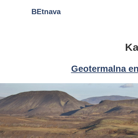
Skip
BEtnava
to
content
Ka
Geotermalna ene