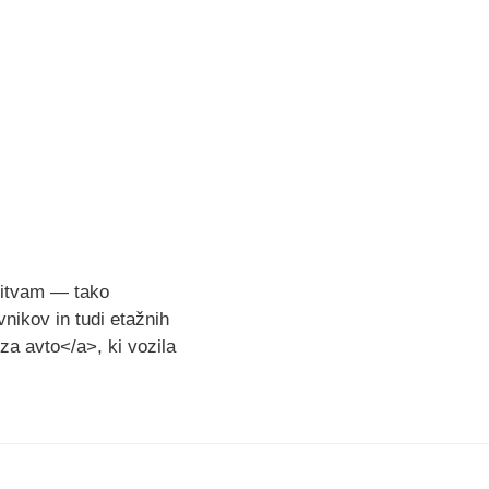
nitvam — tako
nikov in tudi etažnih
za avto</a>, ki vozila