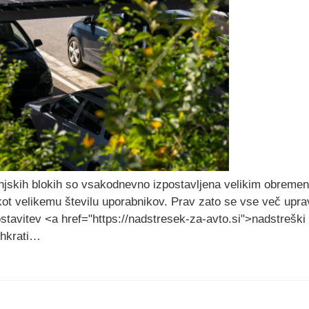
njskih blokih so vsakodnevno izpostavljena velikim obreme
t velikemu številu uporabnikov. Prav zato se vse več uprav
stavitev <a href="https://nadstresek-za-avto.si">nadstreški 
n hkrati…