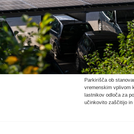
Parkirišča ob stanova
vremenskim vplivom ko
lastnikov odloča za po
učinkovito zaščitijo i