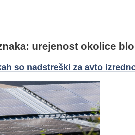
znaka:
urejenost okolice bl
h so nadstreški za avto izredno