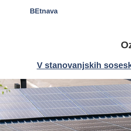
Skip
BEtnava
to
content
O
V stanovanjskih soseska