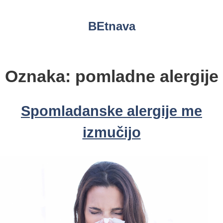
Skip
to
BEtnava
content
Oznaka:
pomladne alergije
Spomladanske alergije me
izmučijo