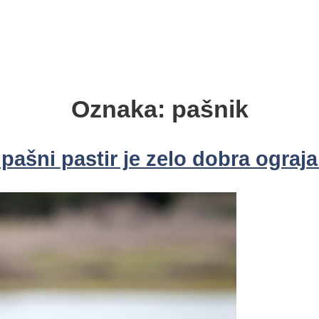
Oznaka:
pašnik
 pašni pastir je zelo dobra ograj