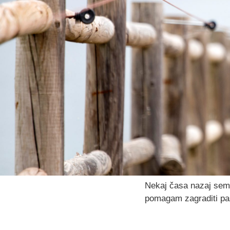
Nekaj časa nazaj sem 
pomagam zagraditi pašn