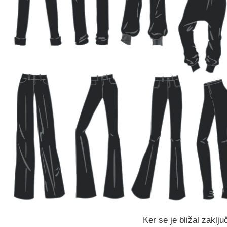
Ker se je bližal zakl