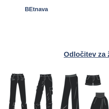
Skip
BEtnava
to
content
Odločitev za 