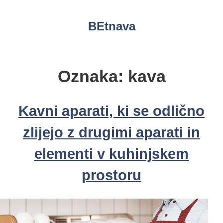
Skip
to
BEtnava
content
Oznaka:
kava
Kavni aparati, ki se odlično
zlijejo z drugimi aparati in
elementi v kuhinjskem
prostoru