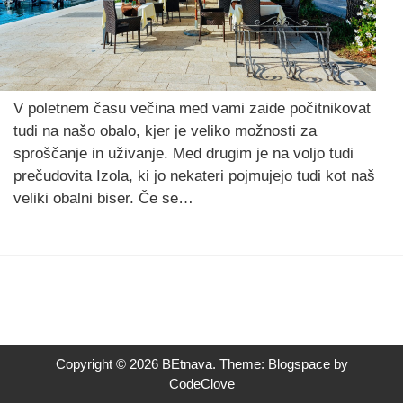
V poletnem času večina med vami zaide počitnikovat
tudi na našo obalo, kjer je veliko možnosti za
sproščanje in uživanje. Med drugim je na voljo tudi
prečudovita Izola, ki jo nekateri pojmujejo tudi kot naš
veliki obalni biser. Če se…
Copyright © 2026 BEtnava. Theme: Blogspace by
CodeClove