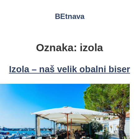
Skip
to
BEtnava
content
Oznaka:
izola
Izola – naš velik obalni biser