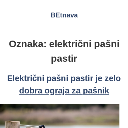
Skip
to
BEtnava
content
Oznaka:
električni pašni
pastir
Električni pašni pastir je zelo
dobra ograja za pašnik