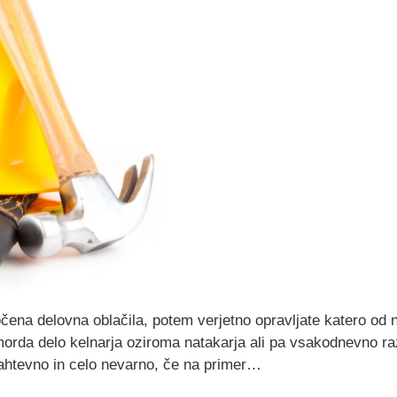
čena delovna oblačila, potem verjetno opravljate katero od n
e morda delo kelnarja oziroma natakarja ali pa vsakodnevno r
 zahtevno in celo nevarno, če na primer…