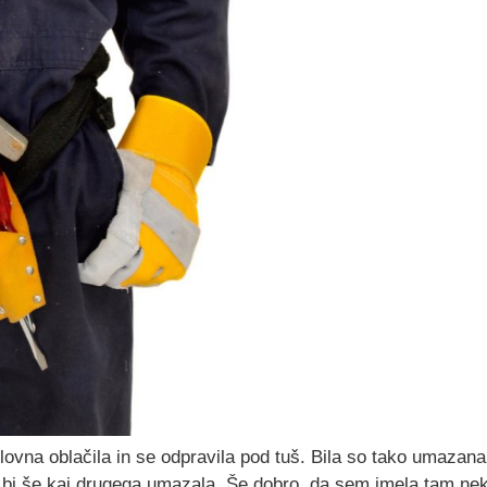
lovna oblačila in se odpravila pod tuš. Bila so tako umazana
 bi še kaj drugega umazala. Še dobro, da sem imela tam ne