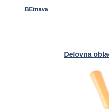
Skip
BEtnava
to
content
Delovna oblač