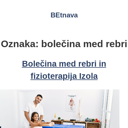
Skip
to
BEtnava
content
Oznaka:
bolečina med rebri
Bolečina med rebri in
fizioterapija Izola